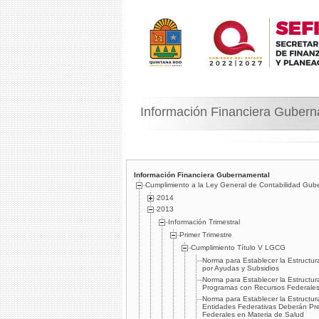
Información Financiera Guber
Información Financiera Gubernamental
Cumplimiento a la Ley General de Contabilidad Gub
2014
2013
Información Trimestral
Primer Trimestre
Cumplimiento Tí­tulo V LGCG
Norma para Establecer la Estructu
por Ayudas y Subsidios
Norma para Establecer la Estructur
Programas con Recursos Federales
Norma para Establecer la Estructur
Entidades Federativas Deberán Pres
Federales en Materia de Salud