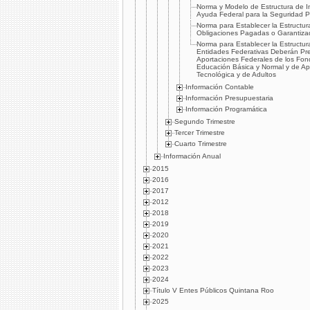
Norma y Modelo de Estructura de I
Ayuda Federal para la Seguridad Pí
Norma para Establecer la Estructur
Obligaciones Pagadas o Garantiza
Norma para Establecer la Estructur
Entidades Federativas Deberán Pr
Aportaciones Federales de los Fon
Educación Básica y Normal y de Ap
Tecnológica y de Adultos
Información Contable
Información Presupuestaria
Información Programática
Segundo Trimestre
Tercer Trimestre
Cuarto Trimestre
Información Anual
2015
2016
2017
2012
2018
2019
2020
2021
2022
2023
2024
Título V Entes Públicos Quintana Roo
2025