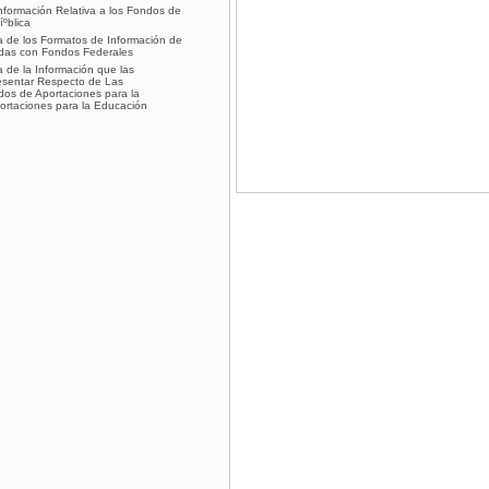
nformación Relativa a los Fondos de
ºblica
a de los Formatos de Información de
das con Fondos Federales
a de la Información que las
esentar Respecto de Las
dos de Aportaciones para la
ortaciones para la Educación