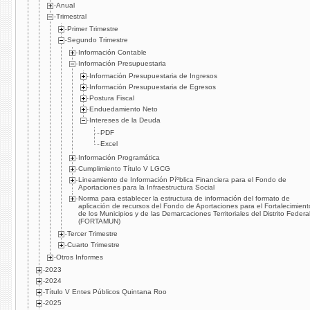
Anual
Trimestral
Primer Trimestre
Segundo Trimestre
Información Contable
Información Presupuestaria
Información Presupuestaria de Ingresos
Información Presupuestaria de Egresos
Postura Fiscal
Enduedamiento Neto
Intereses de la Deuda
PDF
Excel
Información Programática
Cumplimiento Tí­tulo V LGCG
Lineamiento de Información Píºblica Financiera para el Fondo de
Aportaciones para la Infraestructura Social
Norma para establecer la estructura de información del formato de
aplicación de recursos del Fondo de Aportaciones para el Fortalecimient
de los Municipios y de las Demarcaciones Territoriales del Distrito Federa
(FORTAMUN)
Tercer Trimestre
Cuarto Trimestre
Otros Informes
2023
2024
Título V Entes Públicos Quintana Roo
2025