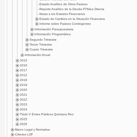
Estado Analí­tico de Otros Pasivos
Reporte Analí­tico de la Deuda Píºblica Directa
Notas a los Estados Financieros
Estado de Cambios en la Situación Financiera
Informe sobre Pasivos Contingentes
Información Presupuestaria
Información Programática
Segundo Trimestre
Tercer Trimestre
Cuarto Trimestre
Información Anual
2015
2016
2017
2012
2018
2019
2020
2021
2022
2023
2024
Título V Entes Públicos Quintana Roo
2025
2026
Marco Legal y Normativa
Criterios LDF