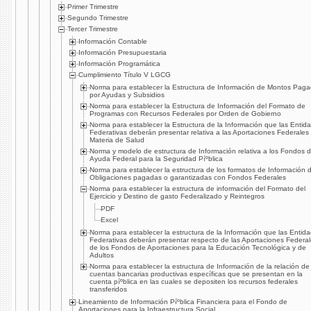
Primer Trimestre
Segundo Trimestre
Tercer Trimestre
Información Contable
Información Presupuestaria
Información Programática
Cumplimiento Tí­tulo V LGCG
Norma para establecer la Estructura de Información de Montos Pag
por Ayudas y Subsidios
Norma para establecer la Estructura de Información del Formato de
Programas con Recursos Federales por Orden de Gobierno
Norma para establecer la Estructura de la Información que las Entid
Federativas deberán presentar relativa a las Aportaciones Federales
Materia de Salud
Norma y modelo de estructura de Información relativa a los Fondos 
Ayuda Federal para la Seguridad Píºblica
Norma para establecer la estructura de los formatos de Información 
Obligaciones pagadas o garantizadas con Fondos Federales
Norma para establecer la estructura de información del Formato del
Ejercicio y Destino de gasto Federalizado y Reintegros
PDF
Excel
Norma para establecer la estructura de la Información que las Entid
Federativas deberán presentar respecto de las Aportaciones Federa
de los Fondos de Aportaciones para la Educación Tecnológica y de
Adultos
Norma para establecer la estructura de Información de la relación de
cuentas bancarias productivas especí­ficas que se presentan en la
cuenta píºblica en las cuales se depositen los recursos federales
transferidos
Lineamiento de Información Píºblica Financiera para el Fondo de
Aportaciones para la Infraestructura Social