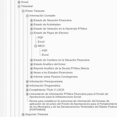
Anual
Trimestral
Primer Trimestre
Información Contable
Estado de Situación Financiera
Estado de Actividades
Estado de Variación en la Hacienda Píºblica
Estado de Flujos de Efectivo
PDF
Excel
IMCO
PDF
Excel
Estado de Cambios en la Situación Financiera
Estado Analí­tico del Activo
Reporte Analí­tico de la Deuda Píºblica Directa
Notas a los Estados Financieros
Informe sobre Pasivos Contingentes
Información Presupuestaria
Información Programática
Cumplimiento Tí­tulo V LGCG
Lineamiento de Información Píºblica Financiera para el Fondo de
Aportaciones para la Infraestructura Social
Norma para establecer la estructura de información del formato de
aplicación de recursos del Fondo de Aportaciones para el Fortalecimient
de los Municipios y de las Demarcaciones Territoriales del Distrito Federa
(FORTAMUN)
Segundo Trimestre