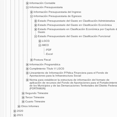
Información Contable
Información Presupuestaria
Información Presupuestaria del Ingreso
Información Presupuestaria de Egresos
Estado Presupuestario del Gasto en Clasificación Administrativa
Estado Presupuestario del Gasto en Clasificación Económica
Estado Presupuestario en Clasificación Económica por Capí­tulo 
Gasto
Estado Presupuestario del Gasto en Clasificación Funcional
LGCG
IMCO
PDF
Excel
Postura Fiscal
Información Programática
Cumplimiento Tí­tulo V LGCG
Lineamiento de Información Píºblica Financiera para el Fondo de
Aportaciones para la Infraestructura Social
Norma para establecer la estructura de información del formato de
aplicación de recursos del Fondo de Aportaciones para el Fortalecimient
de los Municipios y de las Demarcaciones Territoriales del Distrito Federa
(FORTAMUN)
Segundo Trimestre
Tercer Trimestre
Cuarto Trimestre
Otros Informes
2020
2021