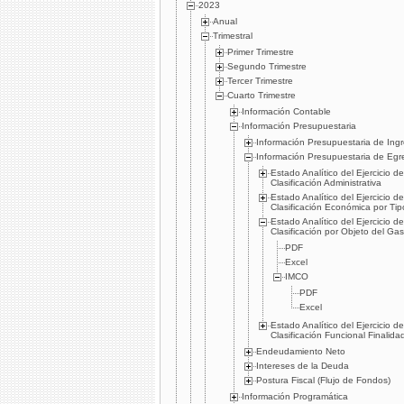
2023
Anual
Trimestral
Primer Trimestre
Segundo Trimestre
Tercer Trimestre
Cuarto Trimestre
Información Contable
Información Presupuestaria
Información Presupuestaria de Ing
Información Presupuestaria de Egr
Estado Analítico del Ejercicio 
Clasificación Administrativa
Estado Analítico del Ejercicio 
Clasificación Económica por Ti
Estado Analítico del Ejercicio 
Clasificación por Objeto del Ga
PDF
Excel
IMCO
PDF
Excel
Estado Analítico del Ejercicio 
Clasificación Funcional Finalida
Endeudamiento Neto
Intereses de la Deuda
Postura Fiscal (Flujo de Fondos)
Información Programática