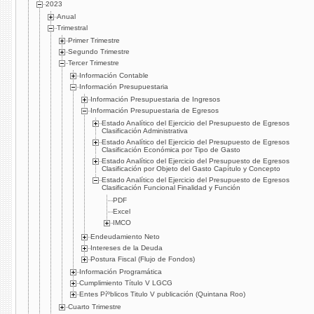
2023
Anual
Trimestral
Primer Trimestre
Segundo Trimestre
Tercer Trimestre
Información Contable
Información Presupuestaria
Información Presupuestaria de Ingresos
Información Presupuestaria de Egresos
Estado Analí­tico del Ejercicio del Presupuesto de Egresos
Clasificación Administrativa
Estado Analí­tico del Ejercicio del Presupuesto de Egresos
Clasificación Económica por Tipo de Gasto
Estado Analí­tico del Ejercicio del Presupuesto de Egresos
Clasificación por Objeto del Gasto Capí­tulo y Concepto
Estado Analí­tico del Ejercicio del Presupuesto de Egresos
Clasificación Funcional Finalidad y Función
PDF
Excel
IMCO
Endeudamiento Neto
Intereses de la Deuda
Postura Fiscal (Flujo de Fondos)
Información Programática
Cumplimiento Tí­tulo V LGCG
Entes Píºblicos Titulo V publicación (Quintana Roo)
Cuarto Trimestre