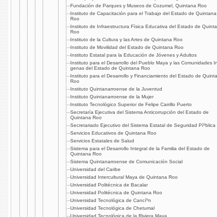
Fundación de Parques y Museos de Cozumel, Quintana Roo
Instituto de Capacitación para el Trabajo del Estado de Quintana
Roo
Instituto de Infraestructura Fí­sica Educativa del Estado de Quint
Roo
Instituto de la Cultura y las Artes de Quintana Roo
Instituto de Movilidad del Estado de Quintana Roo
Instituto Estatal para la Educación de Jóvenes y Adultos
Instituto para el Desarrollo del Pueblo Maya y las Comunidades I
genas del Estado de Quintana Roo
Instituto para el Desarrollo y Financiamiento del Estado de Quint
Roo
Instituto Quintanarroense de la Juventud
Instituto Quintanarroense de la Mujer
Instituto Tecnológico Superior de Felipe Carrillo Puerto
Secretarí­a Ejecutiva del Sistema Anticorrupción del Estado de
Quintana Roo
Secretariado Ejecutivo del Sistema Estatal de Seguridad Píºblica
Servicios Educativos de Quintana Roo
Servicios Estatales de Salud
Sistema para el Desarrollo Integral de la Familia del Estado de
Quintana Roo
Sistema Quintanarroense de Comunicación Social
Universidad del Caribe
Universidad Intercultural Maya de Quintana Roo
Universidad Politécnica de Bacalar
Universidad Politécnica de Quintana Roo
Universidad Tecnológica de Cancíºn
Universidad Tecnológica de Chetumal
Universidad Tecnológica de la Riviera Maya