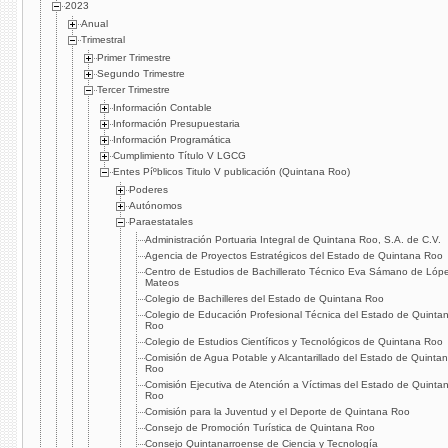
2023
Anual
Trimestral
Primer Trimestre
Segundo Trimestre
Tercer Trimestre
Información Contable
Información Presupuestaria
Información Programática
Cumplimiento Tí­tulo V LGCG
Entes Píºblicos Titulo V publicación (Quintana Roo)
Poderes
Autónomos
Paraestatales
Administración Portuaria Integral de Quintana Roo, S.A. de C.V.
Agencia de Proyectos Estratégicos del Estado de Quintana Roo
Centro de Estudios de Bachillerato Técnico Eva Sámano de Lóp
Mateos
Colegio de Bachilleres del Estado de Quintana Roo
Colegio de Educación Profesional Técnica del Estado de Quinta
Roo
Colegio de Estudios Cientí­ficos y Tecnológicos de Quintana Roo
Comisión de Agua Potable y Alcantarillado del Estado de Quinta
Roo
Comisión Ejecutiva de Atención a Ví­ctimas del Estado de Quinta
Roo
Comisión para la Juventud y el Deporte de Quintana Roo
Consejo de Promoción Turí­stica de Quintana Roo
Consejo Quintanarroense de Ciencia y Tecnologí­a