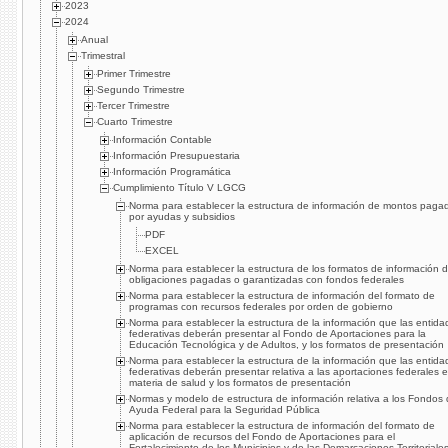
2023
2024
Anual
Trimestral
Primer Trimestre
Segundo Trimestre
Tercer Trimestre
Cuarto Trimestre
Información Contable
Información Presupuestaria
Información Programática
Cumplimiento Título V LGCG
Norma para establecer la estructura de información de montos paga
por ayudas y subsidios
PDF
EXCEL
Norma para establecer la estructura de los formatos de información 
obligaciones pagadas o garantizadas con fondos federales
Norma para establecer la estructura de información del formato de
programas con recursos federales por orden de gobierno
Norma para establecer la estructura de la información que las entida
federativas deberán presentar al Fondo de Aportaciones para la
Educación Tecnológica y de Adultos, y los formatos de presentación
Norma para establecer la estructura de la información que las entida
federativas deberán presentar relativa a las aportaciones federales 
materia de salud y los formatos de presentación
Normas y modelo de estructura de información relativa a los Fondos
Ayuda Federal para la Seguridad Pública
Norma para establecer la estructura de información del formato de
aplicación de recursos del Fondo de Aportaciones para el
Fortalecimiento de los Municipios y de las Demarcaciones Territoriale