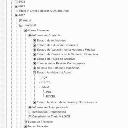
2023
2024
Título V Entes Públicos Quintana Roo
2025
Anual
Trimestral
Primer Trimestre
Información Contable
Estado de Actividades
Estado de Situación Financiera
Estado de Variación en la Hacienda Pública
Estado de Cambios en la Situación Financiera
Estado de Flujos de Efectivo
Informe sobre Pasivos Contingentes
Notas a los Estados Financieros
Estado Analitico del Activo
PDF
EXCEL
IMCO
PDF
EXCEL
Estado Analítico de la Deuda y Otros Pasivos
Información Presupuestaria
Información Programática
Cumplimiento Título V LGCG
Segundo Trimestre
Tercer Trimestre