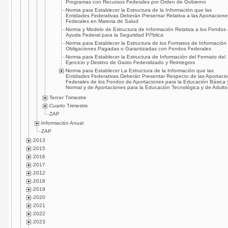
Programas con Recursos Federales por Orden de Gobierno
Norma para Establecer la Estructura de la Información que las
Entidades Federativas Deberán Presentar Relativa a las Aportacione
Federales en Materia de Salud
Norma y Modelo de Estructura de Información Relativa a los Fondos
Ayuda Federal para la Seguridad Píºblica
Norma para Establecer la Estructura de los Formatos de Información
Obligaciones Pagadas o Garantizadas con Fondos Federales
Norma para Establecer la Estructura de Información del Formato del
Ejercicio y Destino de Gasto Federalizado y Reintegros
Norma para Establecer La Estructura de la Información que las
Entidades Federativas Deberán Presentar Respecto de las Aportaci
Federales de los Fondos de Aportaciones para la Educación Básica 
Normal y de Aportaciones para la Educación Tecnológica y de Adulto
Tercer Trimestre
Cuarto Trimestre
ZAP
Información Anual
ZAP
2013
2015
2016
2017
2012
2018
2019
2020
2021
2022
2023