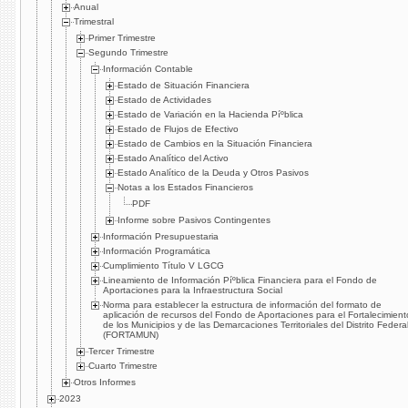
Anual
Trimestral
Primer Trimestre
Segundo Trimestre
Información Contable
Estado de Situación Financiera
Estado de Actividades
Estado de Variación en la Hacienda Píºblica
Estado de Flujos de Efectivo
Estado de Cambios en la Situación Financiera
Estado Analí­tico del Activo
Estado Analí­tico de la Deuda y Otros Pasivos
Notas a los Estados Financieros
PDF
Informe sobre Pasivos Contingentes
Información Presupuestaria
Información Programática
Cumplimiento Tí­tulo V LGCG
Lineamiento de Información Píºblica Financiera para el Fondo de
Aportaciones para la Infraestructura Social
Norma para establecer la estructura de información del formato de
aplicación de recursos del Fondo de Aportaciones para el Fortalecimient
de los Municipios y de las Demarcaciones Territoriales del Distrito Federa
(FORTAMUN)
Tercer Trimestre
Cuarto Trimestre
Otros Informes
2023