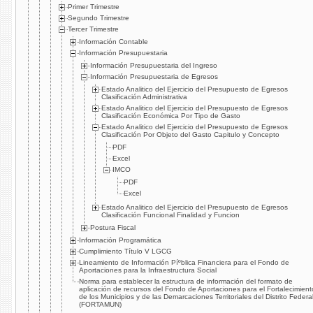
Primer Trimestre
Segundo Trimestre
Tercer Trimestre
Información Contable
Información Presupuestaria
Información Presupuestaria del Ingreso
Información Presupuestaria de Egresos
Estado Analitico del Ejercicio del Presupuesto de Egresos
Clasificación Administrativa
Estado Analitico del Ejercicio del Presupuesto de Egresos
Clasificación Económica Por Tipo de Gasto
Estado Analitico del Ejercicio del Presupuesto de Egresos
Clasificación Por Objeto del Gasto Capitulo y Concepto
PDF
Excel
IMCO
PDF
Excel
Estado Analitico del Ejercicio del Presupuesto de Egresos
Clasificación Funcional Finalidad y Funcion
Postura Fiscal
Información Programática
Cumplimiento Tí­tulo V LGCG
Lineamiento de Información Píºblica Financiera para el Fondo de
Aportaciones para la Infraestructura Social
Norma para establecer la estructura de información del formato de
aplicación de recursos del Fondo de Aportaciones para el Fortalecimient
de los Municipios y de las Demarcaciones Territoriales del Distrito Federa
(FORTAMUN)