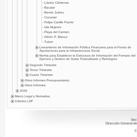
Lázaro Cárdenas
Bacalar
Benito Juárez
Cozumel
Felipe Carrillo Puerto
Isla Mujeres
Playa del Carmen
Othón P. Blanco
Tulum
Lineamiento de Información Pública Financiera para el Fondo de
Aportaciones para la Infraestructura Social
Norma para Establecer la Estructura de Información del Formato del
Ejercicio y Destino de Gasto Federalizado y Reintegros
Segundo Trimestre
Tercer Trimestre
Cuarto Trimestre
Otros Informes Presupuestarios
Otros Informes
2026
Marco Legal y Normativa
Criterios LDF
Secr
Dirección General de
C