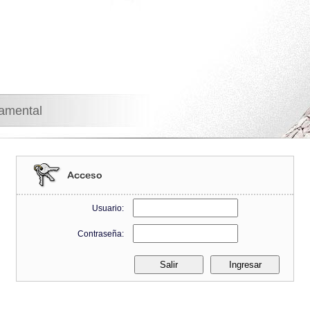
namental
Usuario:
Contraseña: