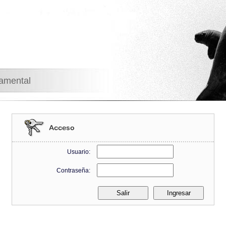
namental
Usuario:
Contraseña: