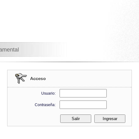
namental
Usuario:
Contraseña: