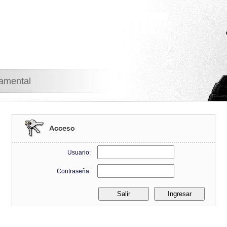
namental
Usuario:
Contraseña: