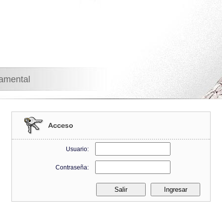
namental
Usuario:
Contraseña: