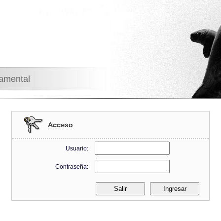
namental
Usuario:
Contraseña: