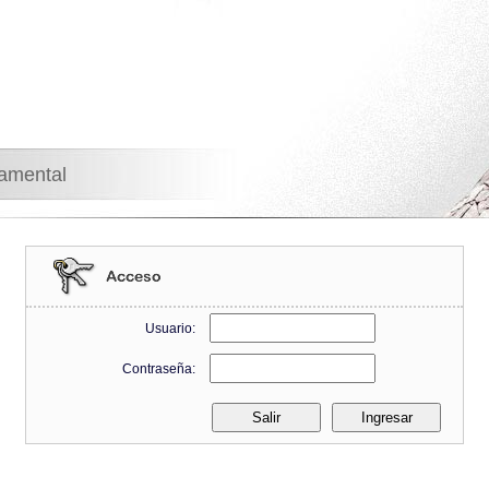
namental
Usuario:
Contraseña: