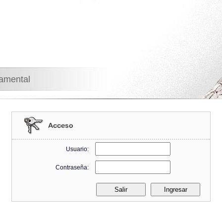
namental
Usuario:
Contraseña: