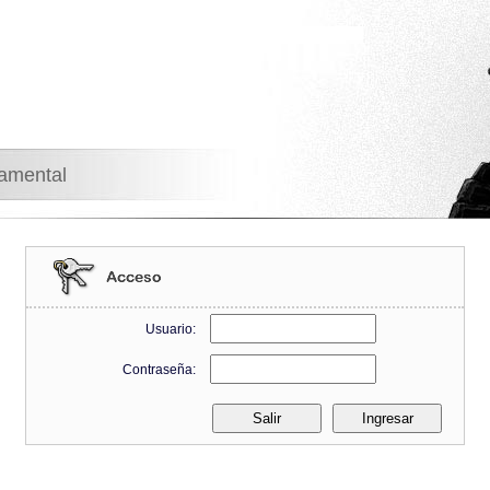
namental
Usuario:
Contraseña: