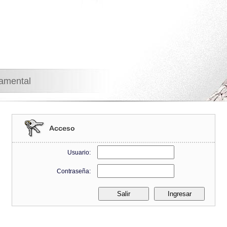
namental
Usuario:
Contraseña: