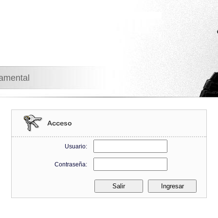
namental
Usuario:
Contraseña: