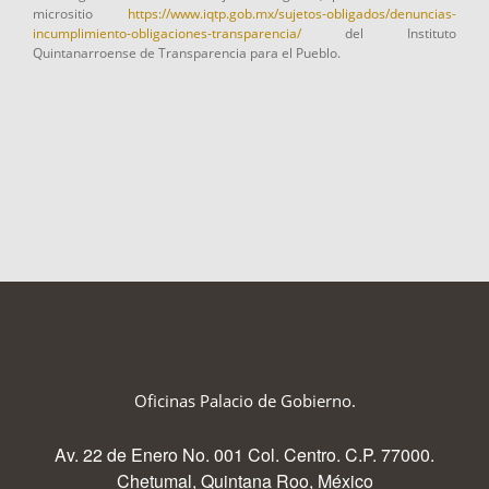
micrositio
https://www.iqtp.gob.mx/sujetos-obligados/denuncias-
incumplimiento-obligaciones-transparencia/
del Instituto
Quintanarroense de Transparencia para el Pueblo.
Oficinas Palacio de Gobierno.
Av. 22 de Enero No. 001 Col. Centro. C.P. 77000.
Chetumal, Quintana Roo, México