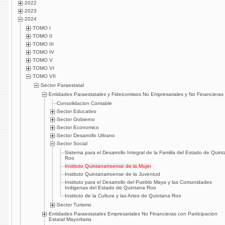
2022
2023
2024
TOMO I
TOMO II
TOMO III
TOMO IV
TOMO V
TOMO VI
TOMO VII
Sector Paraestatal
Entidades Paraestatales y Fideicomisos No Empresariales y No Financieras
Consolidacion Contable
Sector Educativo
Sector Gobierno
Sector Economico
Sector Desarrollo Urbano
Sector Social
Sistema para el Desarrollo Integral de la Familia del Estado de Quin
Roo
Instituto Quintanarroense de la Mujer
Instituto Quintanarroense de la Juventud
Instituto para el Desarrollo del Pueblo Maya y las Comunidades
Indigenas del Estado de Quintana Roo
Instituto de la Cultura y las Artes de Quintana Roo
Sector Turismo
Entidades Paraestatales Empresariales No Financieras con Participacion
Estatal Mayoritaria