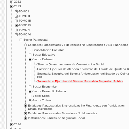
2022
2023
TOMO I
TOMO II
TOMO III
TOMO IV
TOMO V
TOMO VI
Sector Paraestatal
Entidades Paraestatales y Fideicomisos No Empresariales y No Financieras
Consolidacion Contable
Sector Educativo
Sector Gobierno
Sistema Quintanarroense de Comunicacion Social
Comision Ejecutiva de Atencion a Victimas del Estado de Quintana 
Secretaria Ejecutiva del Sistema Anticorrupcion del Estado de Quint
Roo
Secretariado Ejecutivo del Sistema Estatal de Seguridad Publica
Sector Economico
Sector Desarrollo Urbano
Sector Social
Sector Turismo
Entidades Paraestatales Empresariales No Financieras con Participacion
Estatal Mayoritaria
Entidades Paraestatales Financieras No Monetarias
Instituciones Publicas de Seguridad Social
2024
2025